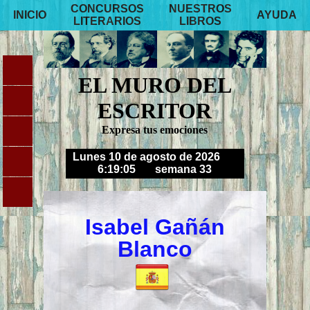
CONCURSOS
NUESTROS
INICIO
AYUDA
LITERARIOS
LIBROS
EL MURO DEL
ESCRITOR
Expresa tus emociones
Lunes 10 de agosto de 2026
6:19:06
semana 33
Isabel Gañán
Blanco